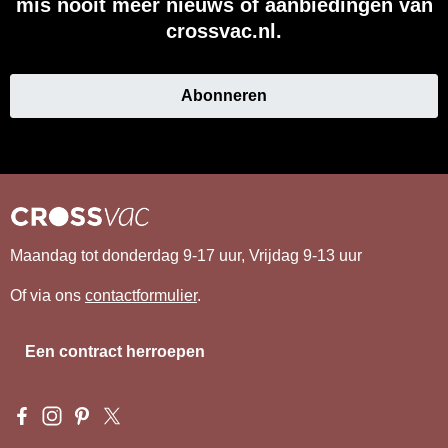
mis nooit meer nieuws of aanbiedingen van
crossvac.nl.
Abonneren
Maandag tot donderdag 9-17 uur, Vrijdag 9-13 uur
Of via ons
contactformulier
.
Een contract herroepen
Visit us on Facebook – opens in a new browser tab (external l
Check us out on Instagram – opens in a new browser tab (e
Get inspired on Pinterest – opens in a new browser tab
Follow us on X – opens in a new browser tab (exte