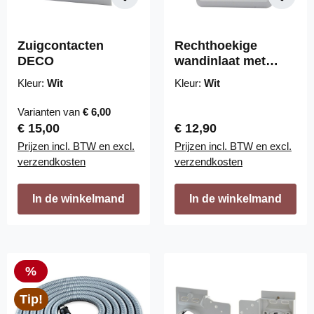
Zuigcontacten
Rechthoekige
DECO
wandinlaat met
rond deksel
Kleur:
Wit
Kleur:
Wit
Varianten van
€ 6,00
Normale prijs:
Normale prijs:
€ 15,00
€ 12,90
Prijzen incl. BTW en excl.
Prijzen incl. BTW en excl.
verzendkosten
verzendkosten
In de winkelmand
In de winkelmand
Korting
%
Tip!