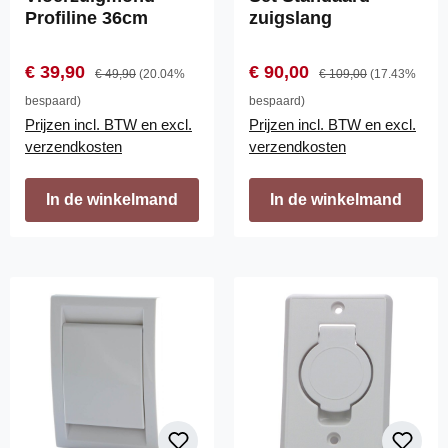
Profiline 36cm
zuigslang
Verkoopprijs:
Normale prijs:
Verkoopprijs:
Normale prijs:
€ 39,90
€ 90,00
€ 49,90
(20.04%
€ 109,00
(17.43%
bespaard)
bespaard)
Prijzen incl. BTW en excl.
Prijzen incl. BTW en excl.
verzendkosten
verzendkosten
In de winkelmand
In de winkelmand