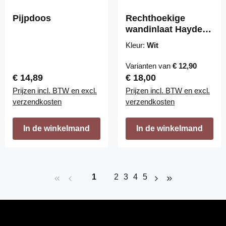
Pijpdoos
Rechthoekige
wandinlaat Hayden
design
Kleur:
Wit
Varianten van
€ 12,90
Normale prijs:
Normale prijs:
€ 14,89
€ 18,00
Prijzen incl. BTW en excl.
Prijzen incl. BTW en excl.
verzendkosten
verzendkosten
In de winkelmand
In de winkelmand
Pagina
Pagina
Pagina
Pagina
Pagina
1
2
3
4
5