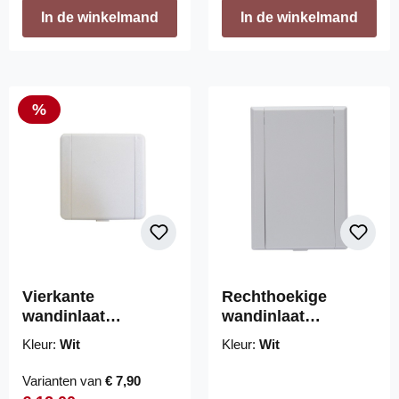
In de winkelmand
In de winkelmand
Korting
%
Vierkante
Rechthoekige
wandinlaat
wandinlaat
VacuValve ES
VacuValve
Kleur:
Wit
Kleur:
Wit
Varianten van
€ 7,90
Normale prijs: