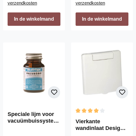
verzendkosten
verzendkosten
In de winkelmand
In de winkelmand
Speciale lijm voor
Gemiddelde waardering van 
vacuümbuissystee
Vierkante
m
wandinlaat Design
VEX-S