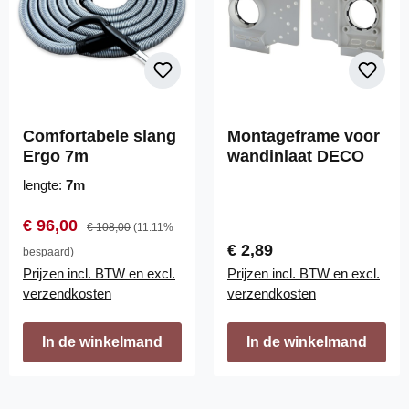
Comfortabele slang
Montageframe voor
Ergo 7m
wandinlaat DECO
lengte:
7m
Verkoopprijs:
Normale prijs:
€ 96,00
€ 108,00
(11.11%
Normale prijs:
€ 2,89
bespaard)
Prijzen incl. BTW en excl.
Prijzen incl. BTW en excl.
verzendkosten
verzendkosten
In de winkelmand
In de winkelmand