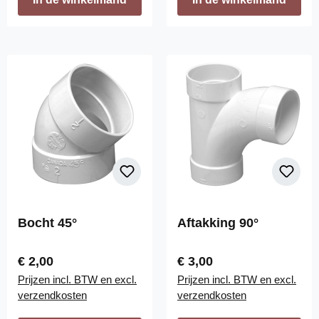
Bocht 45°
Aftakking 90°
Normale prijs:
Normale prijs:
€ 2,00
€ 3,00
Prijzen incl. BTW en excl.
Prijzen incl. BTW en excl.
verzendkosten
verzendkosten