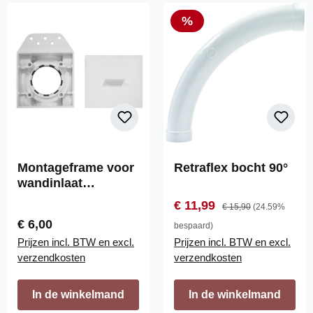
Korting
%
Montageframe voor
Retraflex bocht 90°
wandinlaat
VacuValve ES
Verkoopprijs:
Normale prijs:
€ 11,99
€ 15,90
(24.59%
Normale prijs:
€ 6,00
bespaard)
Prijzen incl. BTW en excl.
Prijzen incl. BTW en excl.
verzendkosten
verzendkosten
In de winkelmand
In de winkelmand