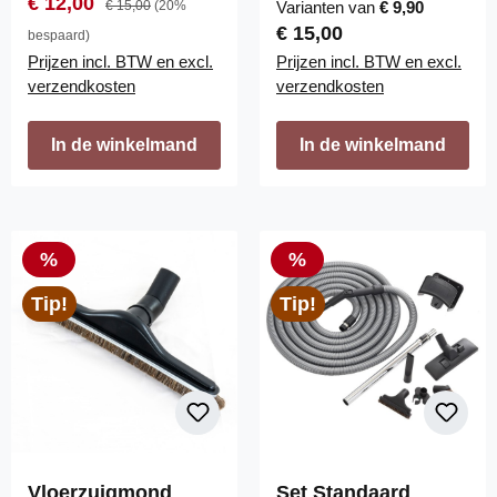
Verkoopprijs:
€ 12,00
€ 15,00
(20%
Varianten van
€ 9,90
Normale prijs:
€ 15,00
bespaard)
Prijzen incl. BTW en excl.
Prijzen incl. BTW en excl.
verzendkosten
verzendkosten
In de winkelmand
In de winkelmand
Korting
Korting
%
%
Tip!
Tip!
Vloerzuigmond
Set Standaard