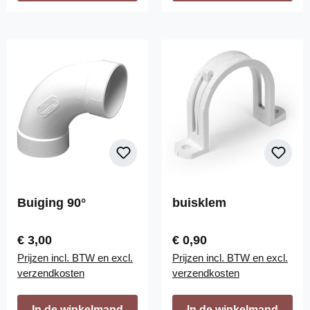
Buiging 90°
buisklem
Normale prijs:
Normale prijs:
€ 3,00
€ 0,90
Prijzen incl. BTW en excl.
Prijzen incl. BTW en excl.
verzendkosten
verzendkosten
In de winkelmand
In de winkelmand