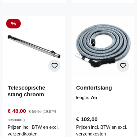
Korting
%
Telescopische
Comfortslang
stang chroom
lengte:
7m
Verkoopprijs:
Normale prijs:
€ 48,00
€ 59,90
(19.87%
Normale prijs:
€ 102,00
bespaard)
Prijzen incl. BTW en excl.
Prijzen incl. BTW en excl.
verzendkosten
verzendkosten