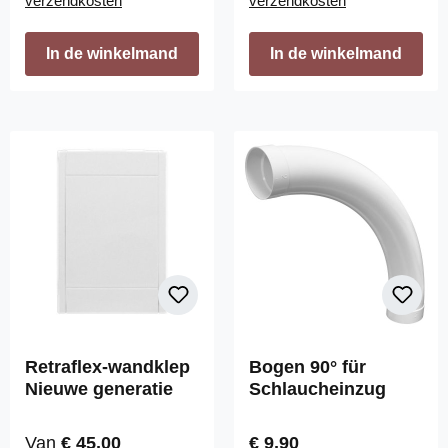
verzendkosten
verzendkosten
In de winkelmand
In de winkelmand
Retraflex-wandklep
Bogen 90° für
Nieuwe generatie
Schlaucheinzug
Normale prijs:
Normale prijs:
Van
€ 45,00
€ 9,90