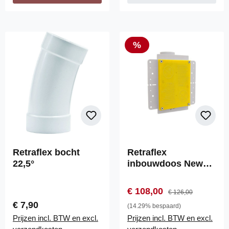
Korting
%
Retraflex bocht
Retraflex
22,5°
inbouwdoos New
Generation
Verkoopprijs:
Normale prijs:
€ 108,00
€ 126,00
Normale prijs:
€ 7,90
(14.29% bespaard)
Prijzen incl. BTW en excl.
Prijzen incl. BTW en excl.