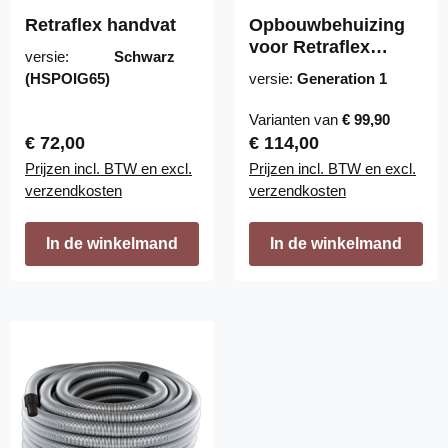
Retraflex handvat
Opbouwbehuizing
voor Retraflex
versie:
Schwarz
Wandklep
(HSPOIG65)
versie:
Generation 1
Varianten van
€ 99,90
Normale prijs:
Normale prijs:
€ 72,00
€ 114,00
Prijzen incl. BTW en excl.
Prijzen incl. BTW en excl.
verzendkosten
verzendkosten
In de winkelmand
In de winkelmand