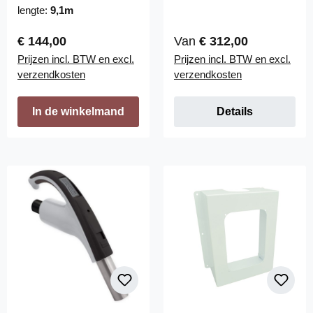
eindstuk en zonder
vacuümbuizen
lengte:
9,1m
handvat
Normale prijs:
Normale prijs:
€ 144,00
Van
€ 312,00
Prijzen incl. BTW en excl.
Prijzen incl. BTW en excl.
verzendkosten
verzendkosten
In de winkelmand
Details