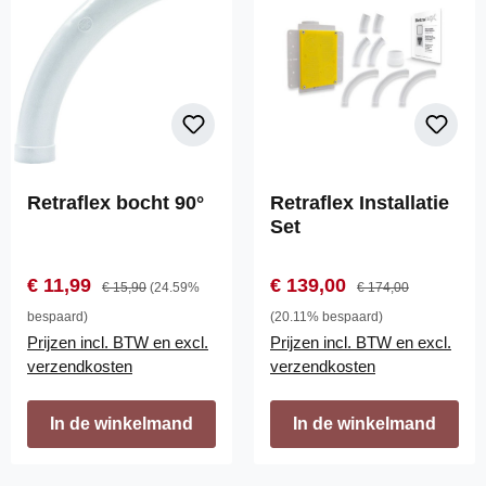
Retraflex bocht 90°
Retraflex Installatie
Set
Verkoopprijs:
Normale prijs:
Verkoopprijs:
Normale prijs:
€ 11,99
€ 139,00
€ 15,90
(24.59%
€ 174,00
bespaard)
(20.11% bespaard)
Prijzen incl. BTW en excl.
Prijzen incl. BTW en excl.
verzendkosten
verzendkosten
In de winkelmand
In de winkelmand