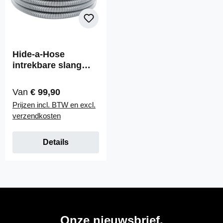
Hide-a-Hose
intrekbare slang
zonder stoffen
bekleding
Normale prijs:
Van
€ 99,90
Prijzen incl. BTW en excl.
verzendkosten
Details
Onze nieuwsbrief.