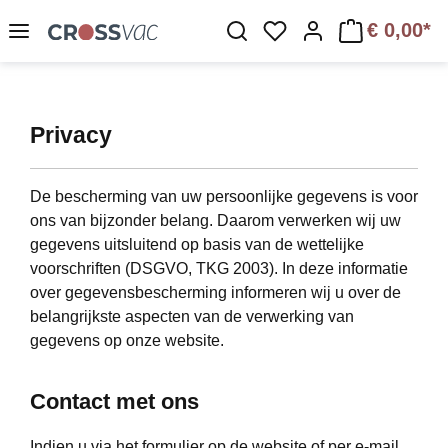
Ga naar de hoofdinhoud
€ 0,00*
Je hebt 0 items op je 
Privacy
De bescherming van uw persoonlijke gegevens is voor
ons van bijzonder belang. Daarom verwerken wij uw
gegevens uitsluitend op basis van de wettelijke
voorschriften (DSGVO, TKG 2003). In deze informatie
over gegevensbescherming informeren wij u over de
belangrijkste aspecten van de verwerking van
gegevens op onze website.
Contact met ons
Indien u via het formulier op de website of per e-mail