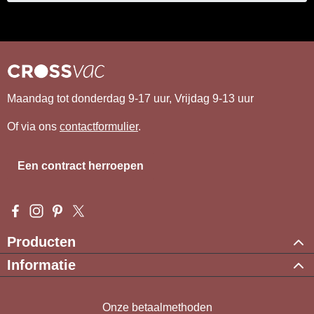
Maandag tot donderdag 9-17 uur, Vrijdag 9-13 uur
Of via ons
contactformulier
.
Een contract herroepen
Visit us on Facebook – opens in a new browser tab (external l
Check us out on Instagram – opens in a new browser tab (e
Get inspired on Pinterest – opens in a new browser tab
Follow us on X – opens in a new browser tab (exte
Producten
Informatie
Onze betaalmethoden