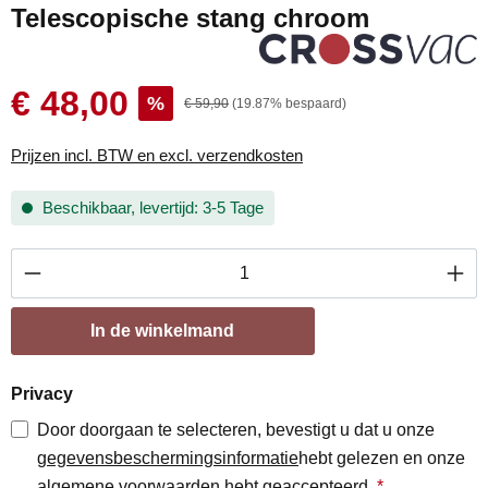
Telescopische stang chroom
€ 48,00
%
€ 59,90
(19.87% bespaard)
Prijzen incl. BTW en excl. verzendkosten
Beschikbaar, levertijd: 3-5 Tage
Producthoeveelheid: Voer de gewenste hoevee
In de winkelmand
Privacy
Door doorgaan te selecteren, bevestigt u dat u onze
gegevensbeschermingsinformatie
hebt gelezen en onze
algemene voorwaarden
hebt geaccepteerd.
*