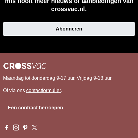
mis nooit meer nieuws of aanbiedingen van
crossvac.nl.
Abonneren
Maandag tot donderdag 9-17 uur, Vrijdag 9-13 uur
Of via ons
contactformulier
.
Een contract herroepen
Visit us on Facebook – opens in a new browser tab (external l
Check us out on Instagram – opens in a new browser tab (e
Get inspired on Pinterest – opens in a new browser tab
Follow us on X – opens in a new browser tab (exte