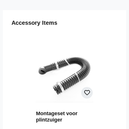
Productgalerij overslaan
Accessory Items
Montageset voor
plintzuiger