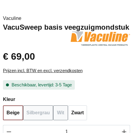
Vaculine
VacuSweep basis veegzuigmondstuk
€ 69,00
Prijzen incl. BTW en excl. verzendkosten
Beschikbaar, levertijd: 3-5 Tage
Selecteer
Kleur
Beige
Silbergrau
Wit
Zwart
(Deze optie is momenteel niet beschikbaar.)
(Deze optie is momenteel niet besch
Producthoeveelheid: Voer de gewenste hoevee